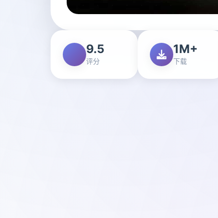
9.5
1M+
评分
下载