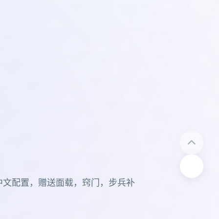
中文配置，赠送面载，窍门，步兵补