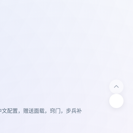
中文配置，赠送面载，窍门，步兵补