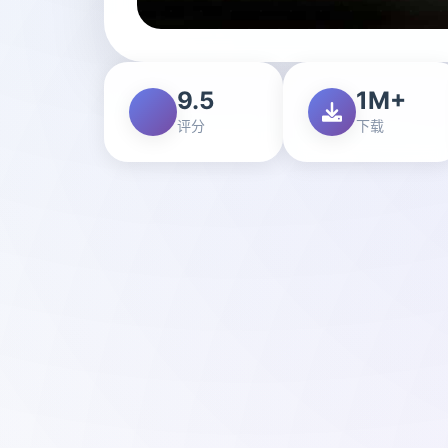
9.5
1M+
评分
下载