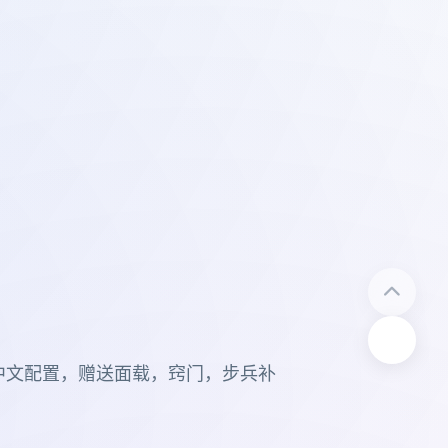
中文配置，赠送面载，窍门，步兵补