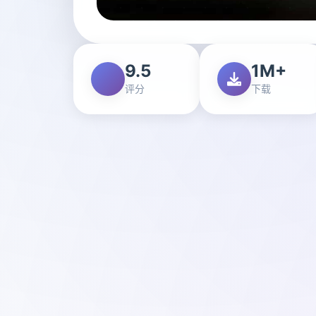
9.5
1M+
评分
下载