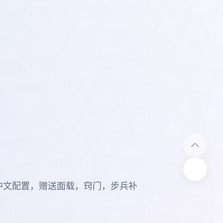
中文配置，赠送面载，窍门，步兵补