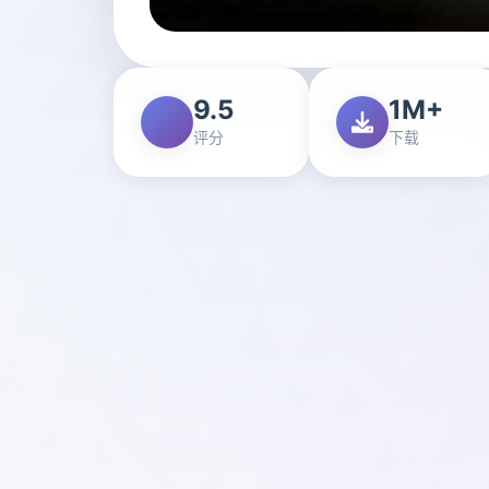
9.5
1M+
评分
下载