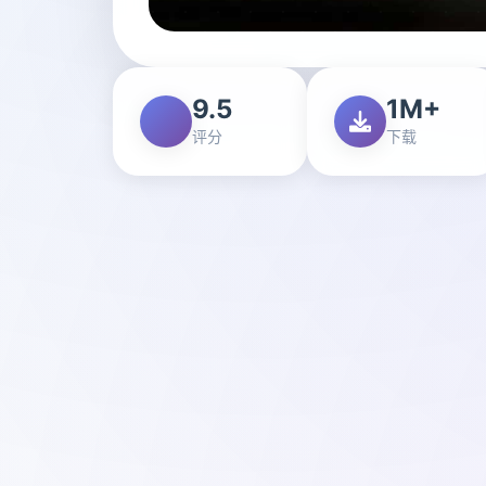
9.5
1M+
评分
下载