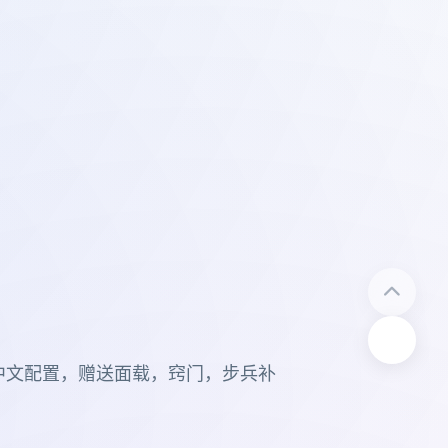
中文配置，赠送面载，窍门，步兵补