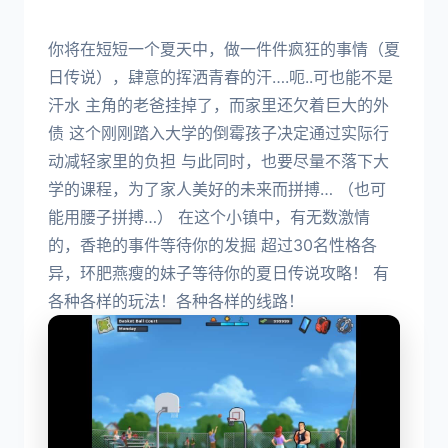
你将在短短一个夏天中，做一件件疯狂的事情（夏
日传说），肆意的挥洒青春的汗….呃..可也能不是
汗水 主角的老爸挂掉了，而家里还欠着巨大的外
债 这个刚刚踏入大学的倒霉孩子决定通过实际行
动减轻家里的负担 与此同时，也要尽量不落下大
学的课程，为了家人美好的未来而拼搏… （也可
能用腰子拼搏…） 在这个小镇中，有无数激情
的，香艳的事件等待你的发掘 超过30名性格各
异，环肥燕瘦的妹子等待你的夏日传说攻略！ 有
各种各样的玩法！各种各样的线路！