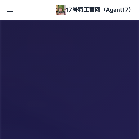
17号特工官网（Agent17）