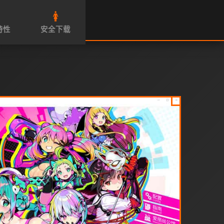

🚺
特性
安全下载