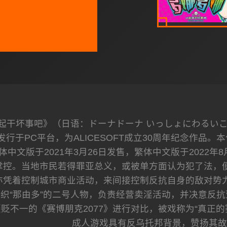
一起干坏事吧》（日语：ドーナドーナ いっしょにわるい
并发行于PC平台，为ALICESOFT成立30周年纪念作品。本
中文版于2021年3月26日发售，繁体中文版于2022年8
掌控。当地市民若得罪亚总义，或被单方面认为犯了法，便
亦凭着控制城市商业活动，来间接控制反抗自身的敌对势力
织“那由多”的二号人物，负责经营卖淫活动，并决意反抗
贬不一的《赛博朋克2077》进行对比，被戏称为“真正
成人游戏具有反乌托邦背景，赞扬其故