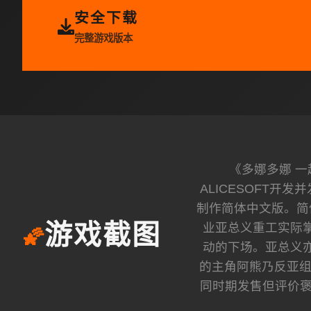
安全下载
完整游戏版本
《多娜多娜 
ALICESOFT开发
制作简体中文版。简体
业亚总义重工实际
游戏截图
🌠
动的下场。亚总义
的主角阿熊乃反亚组
同时期发售但评价褒