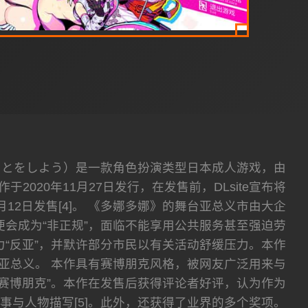
ことをしよう）是一款角色扮演类型日本成人游戏，由
作于2020年11月27日发行，在发售前，DLsite宣布将
月12日发售[4]。 《多娜多娜》的舞台亚总义市由大企
会成为“非正规”，面临不能享用公共服务甚至强迫劳
“反亚”，并默许部分市民以有关活动舒缓压力。本作
亚总义。 本作具有赛博朋克风格，被网友广泛用来与
的赛博朋克”。本作在发售后获得评论者好评，认为作为
事与人物描写[5]。此外，还获得了业界的多个奖项。