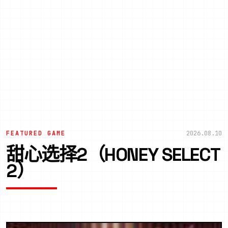
FEATURED GAME
2026.08.10
甜心选择2（HONEY SELECT
2）