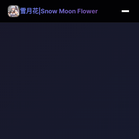
雪月花|Snow Moon Flower